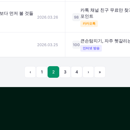
카톡 채널 친구 무료만 찾
보다 먼저 볼 것들
포인트
2026.03.26
98
카카오톡
큰손탐지기, 자주 헷갈리
2026.03.25
100
인터넷 방송
‹
1
2
3
4
›
»