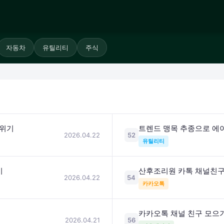
자동차
유틸리티
주식
 위기
트렌드 맹목 추종으로 에
2026.04.22
52
유틸리티
기
산후조리원 카톡 채널친구
2026.04.22
54
카카오톡
카카오톡 채널 친구 모으
2026.04.21
56